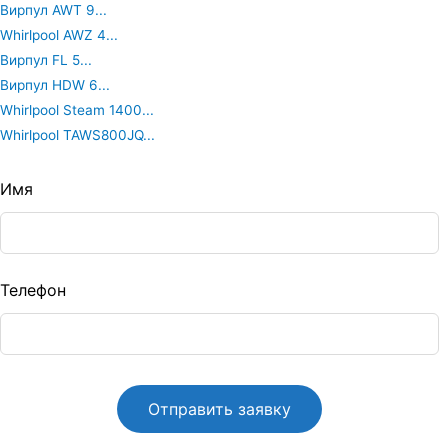
Вирпул AWT 9...
Whirlpool AWZ 4...
Вирпул FL 5...
Вирпул HDW 6...
Whirlpool Steam 1400...
Whirlpool TAWS800JQ...
Leave
Имя
this
ield
blank
Телефон