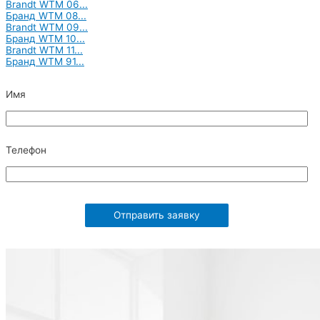
Brandt WTM 06...
Бранд WTM 08...
Brandt WTM 09...
Бранд WTM 10...
Brandt WTM 11...
Бранд WTM 91...
Leave
Имя
this
field
blank
Телефон