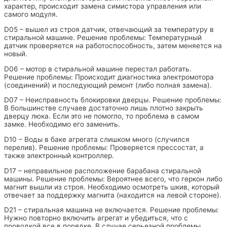
характер, происходит замена симистора управления или
самого модуля.
D05 – вышел из строя датчик, отвечающий за температуру в
стиральной машине. Решение проблемы: Температурный
датчик проверяется на работоспособность, затем меняется на
новый.
D06 – мотор в стиральной машине перестал работать.
Решение проблемы: Происходит диагностика электромотора
(соединений) и последующий ремонт (либо полная замена).
D07 – Неисправность блокировки дверцы. Решение проблемы:
В большинстве случаев достаточно лишь плотно закрыть
дверцу люка. Если это не помогло, то проблема в самом
замке. Необходимо его заменить.
D10 – Воды в баке агрегата слишком много (случился
перелив). Решение проблемы: Проверяется прессостат, а
также электронный контроллер.
D17 – неправильное расположение барабана стиральной
машины. Решение проблемы: Вероятнее всего, что геркон либо
магнит вышли из строя. Необходимо осмотреть шкив, который
отвечает за поддержку магнита (находится на левой стороне).
D21 – стиральная машина не включается. Решение проблемы:
Нужно повторно включить агрегат и убедиться, что с
проводкой все в порядке. В случае серьезной проблемы